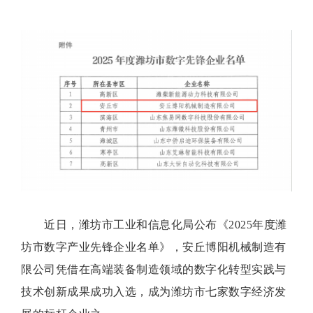
近日，潍坊市工业和信息化局公布《2025年度潍
坊市数字产业先锋企业名单》，安丘博阳机械制造有
限公司凭借在高端装备制造领域的数字化转型实践与
技术创新成果成功入选，成为潍坊市七家数字经济发