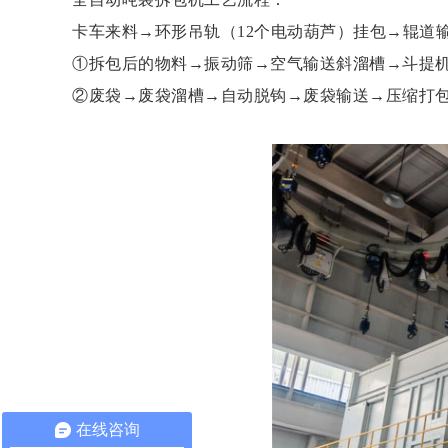
卡车来料→环形吊轨（12个电动葫芦）挂包→辊道
①拆包后的物料→振动筛→空气输送斜溜槽→斗提
②废袋→废袋溜槽→自动脱钩→废袋输送→压缩打
在线咨询