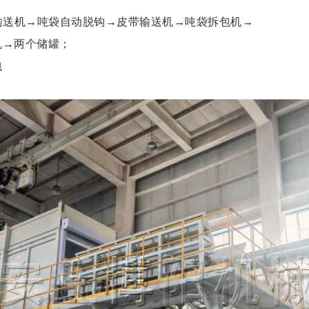
输送机→吨袋自动脱钩→皮带输送机→吨袋拆包机→
机→两个储罐；
包