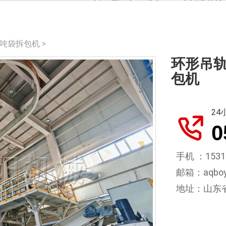
吨袋拆包机
>
环形吊轨
包机
24
0
手机 ：1531
邮箱：aqboya
地址：山东