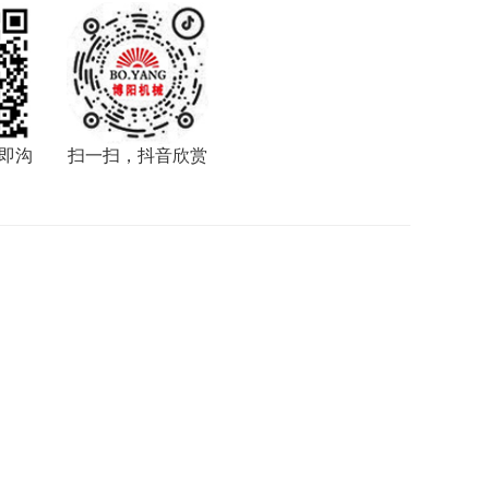
即沟
扫一扫，抖音欣赏