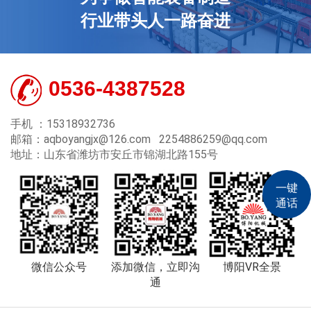
行业带头人一路奋进
0536-4387528
手机 ：15318932736
邮箱：aqboyangjx@126.com 2254886259@qq.com
地址：山东省潍坊市安丘市锦湖北路155号
一键
通话
微信公众号
添加微信，立即沟
博阳VR全景
通