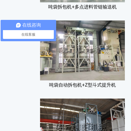
吨袋拆包机+多点进料管链输送机
在线咨询
在线客服
吨袋自动拆包机+Z型斗式提升机